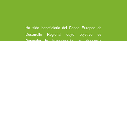
Ha sido beneficiaria del Fondo Europeo de
Desarrollo Regional cuyo objetivo es
Potenciar la investigación, el desarrollo
tecnológico y la innovación, y gracias al que
ha obtenido ISO 9001 para apoyar la creación
y consolidación de empresas innovadoras.
Esta acción ha tenido lugar “2017”. Para ello
ha contado con el apoyo del Programa
InnoCámaras de la Cámara de Comercio de
Córdoba.
Diseñado por